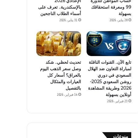
حساب المواطن للدورة
الإعدادي 2026
99 ومعرفة استحقاقك
بالإسكندرية.. تعرف على
بسهولة
أسماء الطلاب الناجحين
28 يناير، 2026
31 يناير، 2026
تابع الآن.. القنوات الناقلة
تحديث لحظي.. شكد
لمباراة التعاون ضد الهلال
وصل سعر الذهب اليوم
السعودي في دوري
بالعراق؟ أسعار كل
روشن السعودي 2025-
العيارات والمثكال
2026 وطريقة المشاهدة
بالتفصيل
أونلاين بسهولة
14 فبراير، 2026
23 فبراير، 2026
منوعات