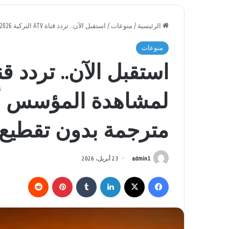
الرئيسية
/
منوعات
/
استقبل الآن.. تردد قناة ATV التركية 2026 لمشاهدة المؤسس أورهان الحلقة 22 مترجمة بدون تقطيع
منوعات
مترجمة بدون تقطيع
admin1
23 أبريل، 2026
فيسبوك
‫X
لينكدإن
بينتيريست