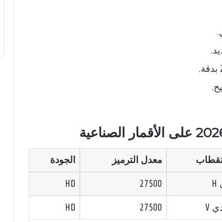
.
د.
ح.
تقطاب
معدل الترميز
الجودة
H
27500
HD
 V
27500
HD