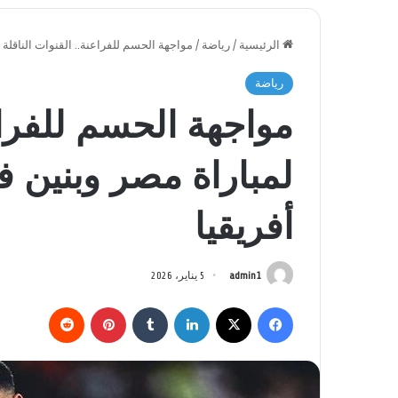
الرئيسية
/
رياضة
/
مواجهة الحسم للفراعنة.. القنوات الناقلة 
رياضة
مواجهة الحسم للفراعن
لمباراة مصر وبنين ف
أفريقيا
admin1
5 يناير، 2026
فيسبوك
‫X
لينكدإن
بينتيريست