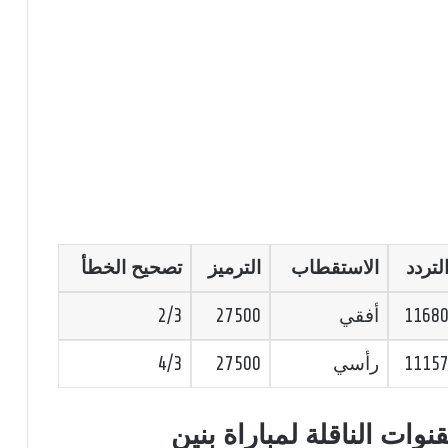
لتردد
الاستقطاب
الترميز
تصحيح الخطأ
1168
أفقي
27500
2/3
1115
رأسي
27500
4/3
وات الناقلة لمباراة بنين