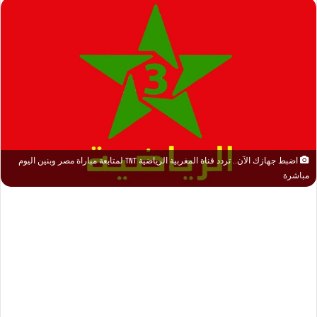
اضبط جهازك الآن.. تردد قناة المغربية الرياضية TNT لمتابعة مباراة مصر وبنين اليوم
مباشرة