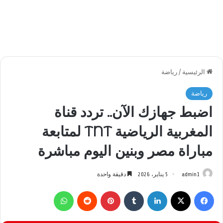
الرئيسية
/
رياضة
رياضة
اضبط جهازك الآن.. تردد قناة
المغربية الرياضية TNT لمتابعة
مباراة مصر وبنين اليوم مباشرة
admin1
5 يناير، 2026
دقيقة واحدة
فيسبوك
‫X
لينكدإن
بينتيريست
واتساب