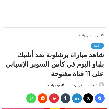
الرئيسية
/
رياضة
رياضة
شاهد مباراة برشلونة ضد أتلتيك
بلباو اليوم في كأس السوبر الإسباني
على 11 قناة مفتوحة
admin1
7 يناير، 2026
دقيقة واحدة
فيسبوك
‫X
لينكدإن
بينتيريست
واتساب