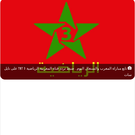
تابع مباراة المغرب والسنغال اليوم.. ضبط تردد قناة المغربية الرياضية 3 TNT على نايل
سات