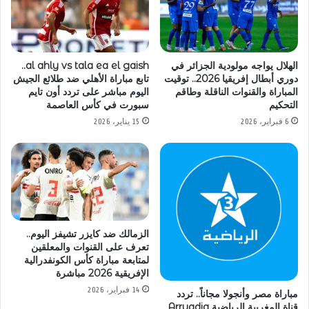
الهلال يواجه مولودية الجزائر في
al ahly vs tala ea el gaish..
دوري أبطال إفريقيا 2026.. توقيت
تابع مباراة الأهلي ضد طلائع الجيش
المباراة والقنوات الناقلة وطاقم
اليوم مباشر على تردد أون تايم
التحكيم
سبورت في كأس العاصمة
6 فبراير، 2026
15 يناير، 2026
الزمالك ضد كايزر تشيفز اليوم..
تعرف على القنوات والمعلقين
لمتابعة مباراة كأس الكونفدرالية
الإفريقية 2026 مباشرة
14 فبراير، 2026
مباراة مصر وأنجولا مجاناً.. تردد
قناة المغربية الرياضية Arryadia