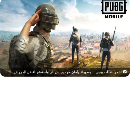
اشحن شدات ببجي UC بسهولة وأمان مع ميدياس باي واستمتع بأفضل العروض