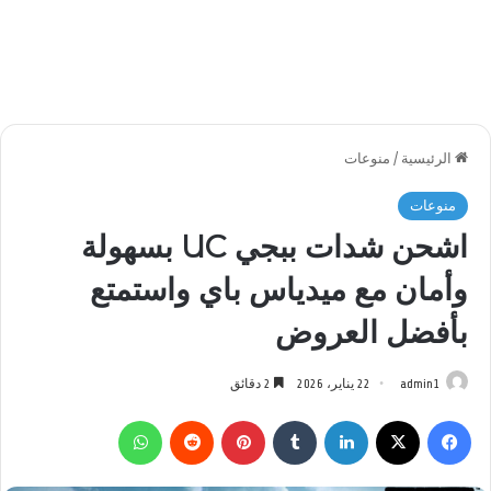
الرئيسية
/
منوعات
منوعات
اشحن شدات ببجي UC بسهولة
وأمان مع ميدياس باي واستمتع
بأفضل العروض
admin1
22 يناير، 2026
2 دقائق
فيسبوك
‫X
لينكدإن
بينتيريست
واتساب