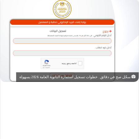
سجّل صح في دقائق.. خطوات تسجيل استمارة الثانوية العامة 2026 بسهولة