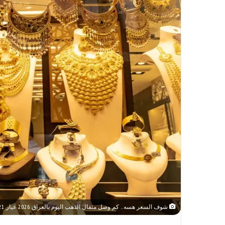
شوف السعر هسه.. كم وصل مثقال الذهب اليوم بالعراق 2026 عيار 21 و24 ببغداد وباقي المحافظات