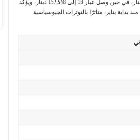
183,806 دينار، وسجل عيار 22 نحو 192,559 دينار، في حين وصل عيار 18 إلى 157,548 دينار، ويؤكد
نذ بداية يناير، متأثرًا بالتوترات الجيوسياسية
قي