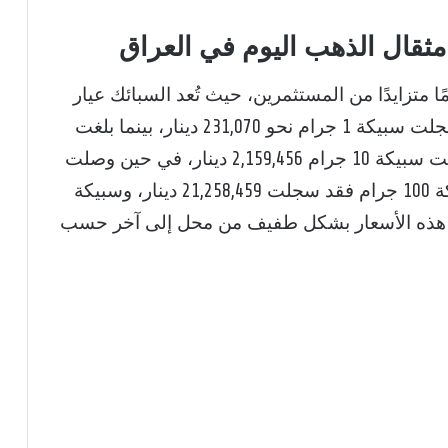
ثقال الذهب اليوم في العراق
 متزايدًا من المستثمرين، حيث تُعد السبائك عيار
24 الخيار الأمثل للادخار طويل الأجل، وقد سجلت سبيكة 1 جرام نحو 231,070 دينار، بينما بلغت
سبيكة 5 جرام حوالي 1,092,332 دينار، وسجلت سبيكة 10 جرام 2,159,456 دينار، في حين وصلت
سبيكة الأونصة إلى 6,651,306 دينار، أما سبيكة 100 جرام فقد سجلت 21,258,459 دينار، وسبيكة
211,534, دينار، وتختلف هذه الأسعار بشكل طفيف من محل إلى آخر حسب