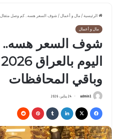
الرئيسية
/
مال و أعمال
/
شوف السعر هسه.. كم وصل مثقال الذهب اليوم بالعراق 2026 ع
مال و أعمال
شوف السعر هسه.. 
وباقي المحافظات
admin1
24 يناير، 2026
فيسبوك
‫X
لينكدإن
بينتيريست