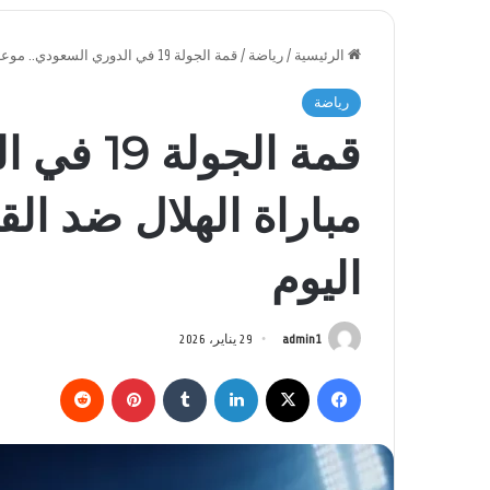
الرئيسية
/
رياضة
/
قمة الجولة 19 في الدوري السعودي.. موعد مباراة الهلال ضد القادسية والقنوات الناقلة اليوم
رياضة
قمة الجو
مباراة الهلال ضد الق
اليوم
admin1
29 يناير، 2026
فيسبوك
‫X
لينكدإن
بينتيريست