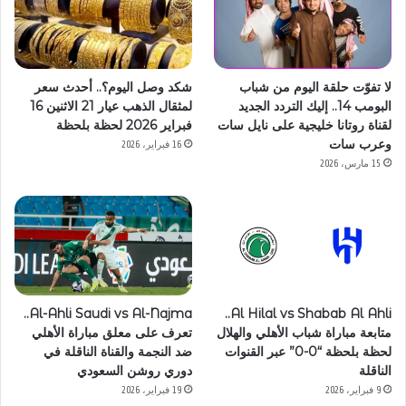
لا تفوّت حلقة اليوم من شباب
شكد وصل اليوم؟.. أحدث سعر
البومب 14.. إليك التردد الجديد
لمثقال الذهب عيار 21 الاثنين 16
لقناة روتانا خليجية على نايل سات
فبراير 2026 لحظة بلحظة
وعرب سات
16 فبراير، 2026
15 مارس، 2026
Al-Ahli Saudi vs Al-Najma..
Al Hilal vs Shabab Al Ahli..
متابعة مباراة شباب الأهلي والهلال
تعرف على معلق مباراة الأهلي
لحظة بلحظة “0-0” عبر القنوات
ضد النجمة والقناة الناقلة في
الناقلة
دوري روشن السعودي
9 فبراير، 2026
19 فبراير، 2026