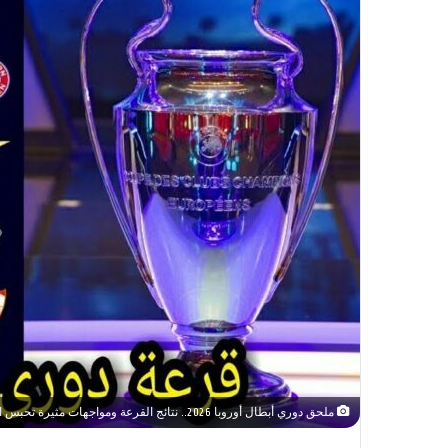
ملحق دوري أبطال أوروبا 2026.. نتائج القرعة ومواجهات مثيرة تحبس الأنفاس في دور الـ16