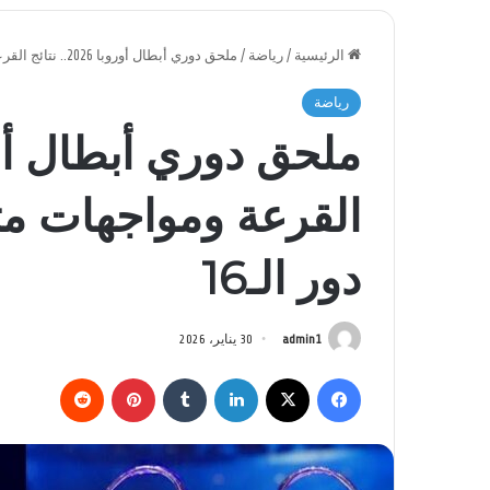
الرئيسية
/
رياضة
/
ملحق دوري أبطال أوروبا 2026.. نتائج القرعة ومواجهات مثيرة تحبس الأنفاس في دور الـ16
رياضة
القرعة ومواجهات مث
دور الـ16
admin1
30 يناير، 2026
فيسبوك
‫X
لينكدإن
بينتيريست