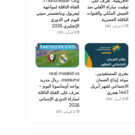
الأفريقية.. تعرف على
Manchester City..
توقيت مباراة الأهلي ضد
القناة الناقلة لمواجهة
الجيش الملكي والقنوات
ليفربول ومانشستر سيتي
الناقلة الحصرية
اليوم في الدوري
الإنجليزي 2026
13 فبراير، 2026
8 فبراير، 2026
بشرى للمستفيدين..
real madrid vs
موعد إيداع الضمان
osasuna.. ريال مدريد
الاجتماعي لشهر أبريل
يواجه أوساسونا اليوم –
1447 هجري
تعرف على القناة الناقلة
لمباراة الدوري الإسباني
30 أبريل، 2026
2026
21 فبراير، 2026