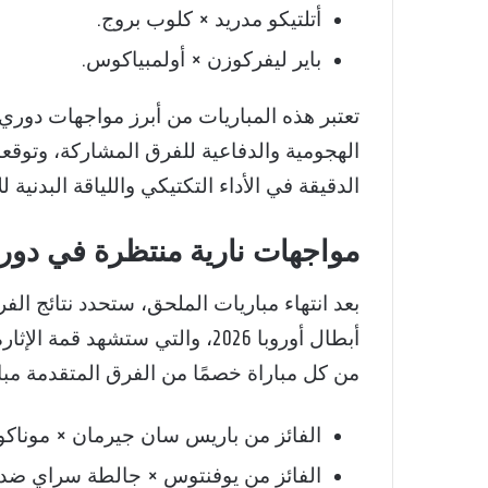
أتلتيكو مدريد × كلوب بروج.
باير ليفركوزن × أولمبياكوس.
الهجومية والدفاعية للفرق المشاركة، وتو
الدقيقة في الأداء التكتيكي واللياقة البدنية لل
مواجهات نارية منتظرة في دور ال
أبطال أوروبا 2026، والتي ستشهد 
من كل مباراة خصمًا من الفرق المتقدمة م
الفائز من باريس سان جيرمان × موناكو
الفائز من يوفنتوس × جالطة سراي ضد لي