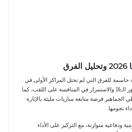
رق
دوري أبطال أوروبا 2026 مرحلة حاسمة للفرق التي لم تحتل المراكز الأولى في
المجموعات، حيث يتيح لهم فرصة التأهل لدور الـ16 والاستمرار في المنافسة على اللقب، كما
 الجماهير فرصة متابعة مباريات مليئة بالإثارة
اء نجومها.
ة ودفاعية متوازنة، مع التركيز على الأداء