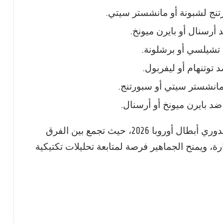
رتنج لشبونة أو مانشستر سيتي.
د أرسنال أو بايرن ميونخ.
د تشيلسي أو برشلونة.
 توتنهام أو ليفربول.
 مانشستر سيتي أو سبورتنج.
ضد بايرن ميونخ أو أرسنال.
تؤكد هذه المواجهات على صعوبة دور الـ16 لدوري أبطال أوروبا 2026، حيث تجمع بين الفرق
رة، ويمنح الجماهير فرصة لمتابعة تحليلات تكتيكية