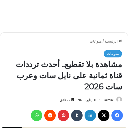
الرئيسية
/
منوعات
منوعات
مشاهدة بلا تقطيع.. أحدث ترددات
قناة ثمانية على نايل سات وعرب
سات 2026
admin1
30 يناير، 2026
2 دقائق
فيسبوك
‫X
لينكدإن
بينتيريست
واتساب