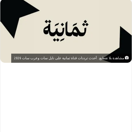
مشاهدة بلا تقطيع.. أحدث ترددات قناة ثمانية على نايل سات وعرب سات 2026