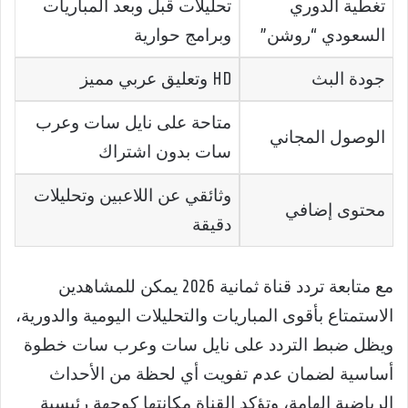
تغطية الدوري
تحليلات قبل وبعد المباريات
السعودي “روشن”
وبرامج حوارية
جودة البث
HD وتعليق عربي مميز
متاحة على نايل سات وعرب
الوصول المجاني
سات بدون اشتراك
وثائقي عن اللاعبين وتحليلات
محتوى إضافي
دقيقة
مع متابعة تردد قناة ثمانية 2026 يمكن للمشاهدين
الاستمتاع بأقوى المباريات والتحليلات اليومية والدورية،
ويظل ضبط التردد على نايل سات وعرب سات خطوة
أساسية لضمان عدم تفويت أي لحظة من الأحداث
الرياضية الهامة، وتؤكد القناة مكانتها كوجهة رئيسية