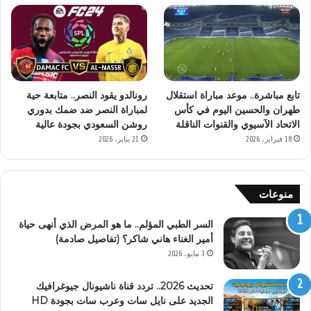
تابع مباشرة.. موعد مباراة استقلال
رونالدو يقود النصر.. متابعة حية
طهران والحسين اليوم في كأس
لمباراة النصر ضد ضمك بدوري
الاتحاد الآسيوي والقنوات الناقلة
روشن السعودي بجودة عالية
18 فبراير، 2026
21 يناير، 2026
منوعات
السر الطبي المؤلم.. ما هو المرض الذي أنهى حياة
أمير الغناء هاني شاكر؟ (تفاصيل صادمة)
3 مايو، 2026
تحديث 2026.. تردد قناة ناشيونال جيوغرافيك
الجديد على نايل سات وعرب سات بجودة HD