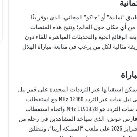
مانية
ق “ثمانية” أو “جاكو” المجاني، الذي يوفر بثًا
ة من أي مكان حول العالم؛ وتتيح هذه المنصات
 الوقائع الحية والتحديثات المباشرة للقاء دون
قة مثالية لكل من يرغب في متابعة مباراة الهلال
اراة
ويمكن استقبالها عبر الترددات المحددة على قمر نيل
سات وعرب سات؛ حيث يمكن استقبالها على نيل سات عبر التردد 12360 MHz مع استقطاب
عمودي ومعدل ترميز 27500، بينما على عرب سات التردد هو 11919.28 MHz واتجاه استقطاب
ي فارس عوض، الذي سيأخذ المشاهدين في رحلة من
التشويق والإثارة؛ ويُقام اللقاء يوم الاثنين 2 فبراير 2026 على ملعب “المملكة أرينا”، وتنطلق