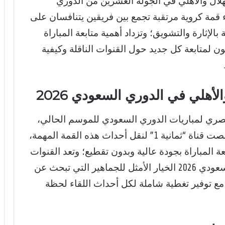
لهلال والأهلي في الجولة العشرين من الدوري
20، حيث يعد اللقاء قمة كروية مرتقبة تجمع بين فريقين يتنافسان على
لإثارة والتشويق؛ وتزداد أهمية متابعة المباراة
 لمتابعة كل جديد حول القنوات الناقلة وكيفية
الأهلي في الدوري السعودي 2026
صري لمباريات الدوري السعودي للموسم الحالي،
بما في ذلك مواجهة الهلال والأهلي؛ وقد خصصت قناة “ثمانية 1” لنقل أحداث هذه القمة المهمة،
 المباراة بجودة عالية وبدون تقطيع؛ وتعد القنوات
الناقلة لمباراة الهلال والأهلي في الدوري السعودي 2026 الخيار الأمثل للجماهير التي تبحث عن
، مع توفير تغطية شاملة لكل أحداث اللقاء لحظة