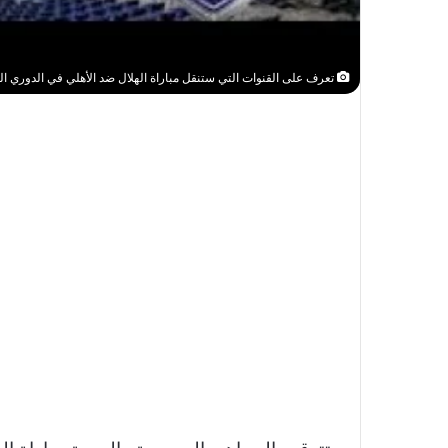
تعرف على القنوات التي ستنقل مباراة الهلال ضد الأهلي في الدوري السعودي 026