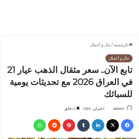
الرئيسية
/
مال و أعمال
مال و أعمال
تابع الآن.. سعر مثقال الذهب عيار 21
في العراق 2026 مع تحديثات يومية
للسبائك
admin1
2 فبراير، 2026
2 دقائق
فيسبوك
‫X
لينكدإن
بينتيريست
واتساب