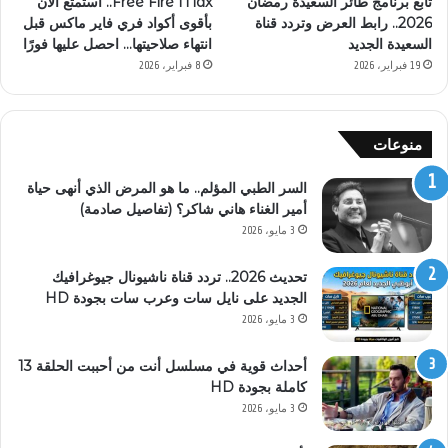
تابع برنامج طائر السعيدة رمضان
Free Fire Max.. استمتع الآن
2026.. رابط العرض وتردد قناة
بأقوى أكواد فري فاير ماكس قبل
السعيدة الجديد
انتهاء صلاحيتها… احصل عليها فورًا
19 فبراير، 2026
8 فبراير، 2026
منوعات
السر الطبي المؤلم.. ما هو المرض الذي أنهى حياة
أمير الغناء هاني شاكر؟ (تفاصيل صادمة)
3 مايو، 2026
تحديث 2026.. تردد قناة ناشيونال جيوغرافيك
الجديد على نايل سات وعرب سات بجودة HD
3 مايو، 2026
أحداث قوية في مسلسل أنت من أحببت الحلقة 13
كاملة بجودة HD
3 مايو، 2026