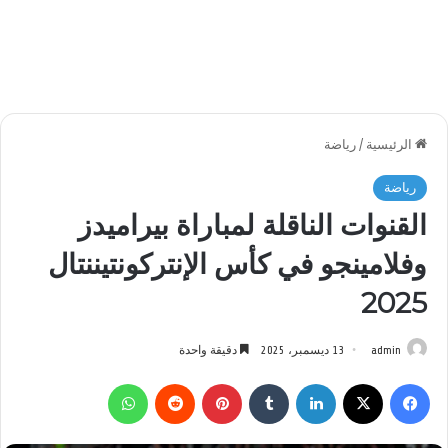
الرئيسية
/
رياضة
رياضة
القنوات الناقلة لمباراة بيراميدز
وفلامينجو في كأس الإنتركونتيننتال
2025
admin
13 ديسمبر، 2025
دقيقة واحدة
فيسبوك
‫X
لينكدإن
بينتيريست
واتساب