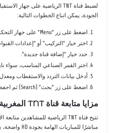
لضبط قناة TNT الرياضية على جها
الجودة، يمكن اتباع الخطوات التالية:
اضغط على زر “Menu” على جهاز التحكم عن بُعد.
اختر خيار “التركيب” أو “إعدادات القنوا
حدد خيار “إضافة قناة جديدة”.
اختر القمر الصناعي المناسب، سواء ن
أدخل بيانات التردد والاستقطاب ومعدل ا
اضغط على زر “بحث” (Search) ثم احفظ القناة بعد العثور عليها.
مزايا متابعة قناة TNT المغربية الرياضية
تتيح قناة TNT الرياضية للمشاهدين م
مباشرًا للمباري