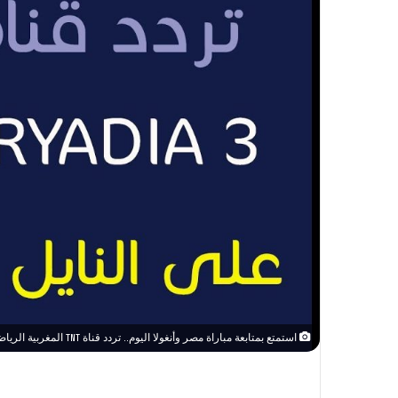
استمتع بمتابعة مباراة مصر وأنغولا اليوم.. تردد قناة TNT المغربية الرياضية الجديد بجودة عالية