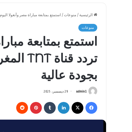
الرئيسية
/
منوعات
/
استمتع بمتابعة مباراة مصر وأنغولا اليوم.. تردد قناة TNT المغربية الرياضي
منوعات
استمتع بمتابعة مباراة
تردد قناة
بجودة عالية
admin1
29 ديسمبر، 2025
فيسبوك
‫X
لينكدإن
بينتيريست