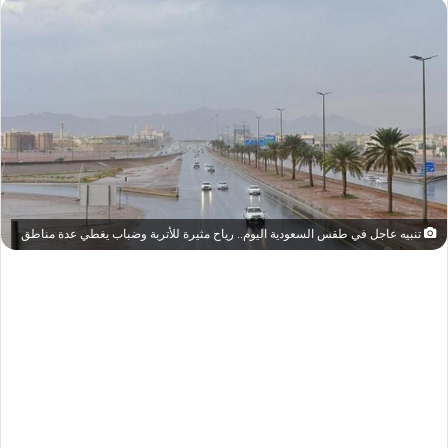
تنبيه عاجل في طقس السعودية اليوم.. رياح مثيرة للأتربة وضباب يغطي عدة مناطق