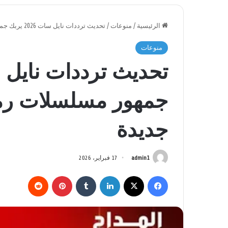
الرئيسية
/
منوعات
/
تحديث ترددات نايل سات 2026 يربك جمهور مسلسلات رمضان ويكشف عروض جديدة
منوعات
جمهور مسلسلات ر
جديدة
admin1
17 فبراير، 2026
فيسبوك
‫X
لينكدإن
بينتيريست