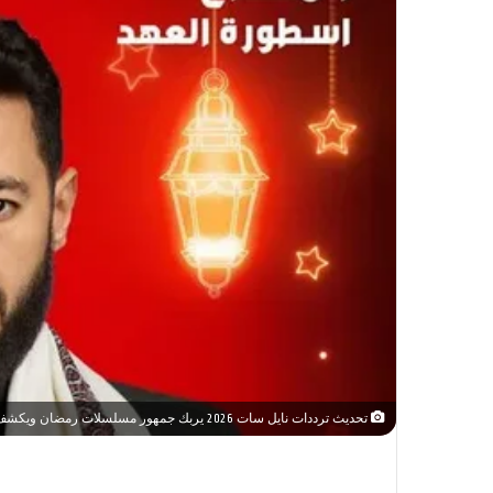
تحديث ترددات نايل سات 2026 يربك جمهور مسلسلات رمضان ويكشف عروض جديدة