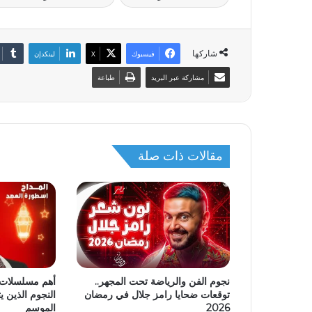
شاركها
فيسبوك
‫X
لينكدإن
مشاركة عبر البريد
طباعة
مقالات ذات صلة
نجوم الفن والرياضة تحت المجهر..
توقعات ضحايا رامز جلال في رمضان
النجوم الذين ي
2026
الموسم