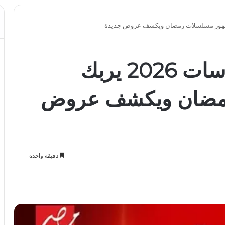
تحديث ترددات نايل سات 2026 يربك
مضان ويكشف عروض
دقيقة واحدة