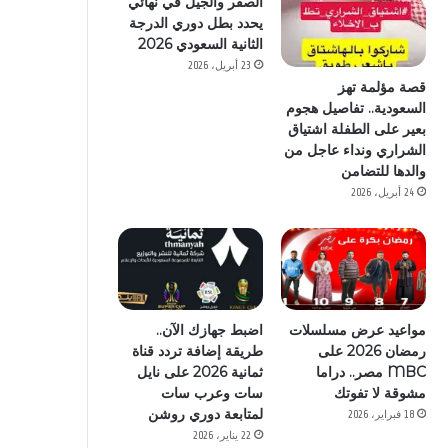
الصقر والجيل في نهائي
يحدد بطل دوري الدرجة
الثانية السعودي 2026
23 أبريل، 2026
قصة مؤلمة تهز
السعودية.. تفاصيل هجوم
بعير على الطفلة اشتياق
الشراري ونداء عاجل من
والدها للتضامن
24 أبريل، 2026
مواعيد عرض مسلسلات
اضبط جهازك الآن..
رمضان 2026 على
طريقة إضافة تردد قناة
MBC مصر.. دراما
ثمانية 2026 على نايل
مشوقة لا تفوتك
سات وعرب سات
لمتابعة دوري روشن
18 فبراير، 2026
22 يناير، 2026