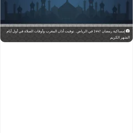
إمساكية رمضان 1447 في الرياض.. توقيت أذان المغرب وأوقات الصلاة في أول أيام
الشهر الكريم