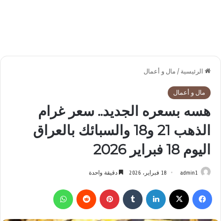
الرئيسية
/
مال و أعمال
مال و أعمال
هسه بسعره الجديد.. سعر غرام
الذهب 21 و18 والسبائك بالعراق
اليوم 18 فبراير 2026
admin1
18 فبراير، 2026
دقيقة واحدة
فيسبوك
‫X
لينكدإن
بينتيريست
واتساب