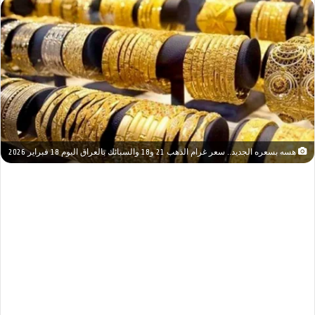
هسه بسعره الجديد.. سعر غرام الذهب 21 و18 والسبائك بالعراق اليوم 18 فبراير 2026