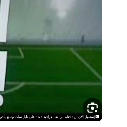
إستقبل الآن تردد قناة الرابعة العراقية 2026 على نايل سات وتمتع بأقوى البرامج بجودة فائقة