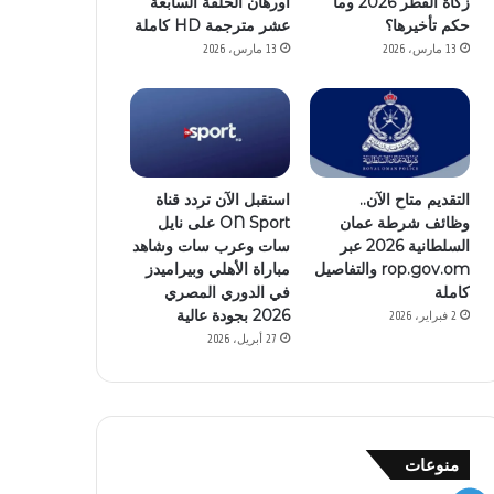
زكاة الفطر 2026 وما
أورهان الحلقة السابعة
حكم تأخيرها؟
عشر مترجمة HD كاملة
13 مارس، 2026
13 مارس، 2026
التقديم متاح الآن..
استقبل الآن تردد قناة
وظائف شرطة عمان
ON Sport على نايل
السلطانية 2026 عبر
سات وعرب سات وشاهد
rop.gov.om والتفاصيل
مباراة الأهلي وبيراميدز
كاملة
في الدوري المصري
2026 بجودة عالية
2 فبراير، 2026
27 أبريل، 2026
منوعات