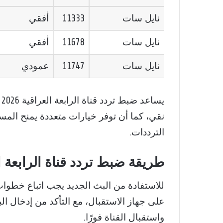
نايل سات
11333
أفقي
نايل سات
11678
أفقي
نايل سات
11747
عمودي
ي
نقي، كما أن توفر خيارات متعددة يمنح الم
الترددات.
طريقة ضبط تردد قناة الرابعة العراقية 2026 
على جهاز الاستقبال، مع التأكد من إدخال ا
واستقبال القناة فورًا.