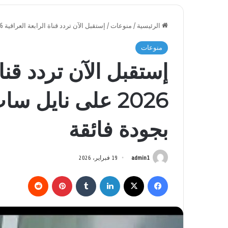
الرئيسية
/
منوعات
/
إستقبل الآن تردد قناة الرابعة العراقية 2026 على نايل سات وتمتع بأقوى البرامج بجودة فائقة
منوعات
إستقبل الآن تردد قناة
2026 على نايل س
بجودة فائقة
admin1
19 فبراير، 2026
فيسبوك
‫X
لينكدإن
بينتيريست