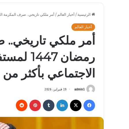
الرئيسية
/
أخبار العالم
/
أمر ملكي تاريخي.. صرف المكرمة الملكية رمضان 1447 لمستفيدي الضمان الاجتم
أخبار العالم
أمر ملكي تاريخي.. 
رمضان 447
الاجتماعي بأكثر من 3 مليارات ريال
admin1
19 فبراير، 2026
فيسبوك
‫X
لينكدإن
بينتيريست