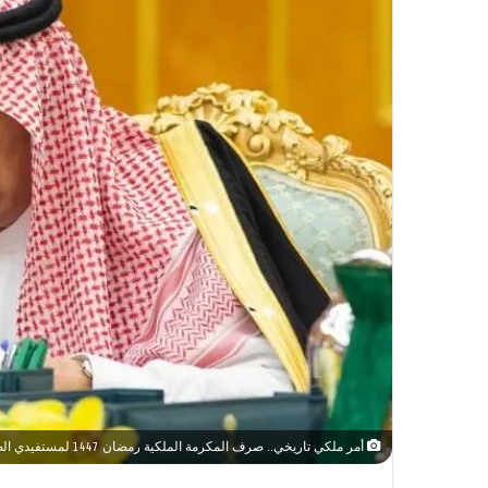
أمر ملكي تاريخي.. صرف المكرمة الملكية رمضان 1447 لمستفيدي الضمان الاجتماعي بأكثر من 3 مليارات ريال