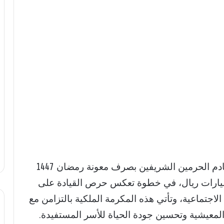
وجّه الملك سلمان بن عبدالعزيز آل سعود خادم الحرمين الشريفين بصرف معونة رمضان 1447
فيدي الضمان الاجتماعي بأكثر من 3 مليارات ريال، في خطوة تعكس حرص القيادة على
لاجتماعية، وتأتي هذه المكرمة الملكية بالتزامن مع
لمعيشية وتحسين جودة الحياة للأسر المستفيدة.