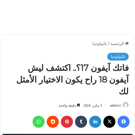
الرئيسية
/
تكنولوجيا
تكنولوجيا
فاتك آيفون 17؟.. اكتشف ليش
آيفون 18 راح يكون الاختيار الأمثل
لك
admin1
3 يناير، 2026
دقيقة واحدة
فيسبوك
‫X
لينكدإن
بينتيريست
واتساب