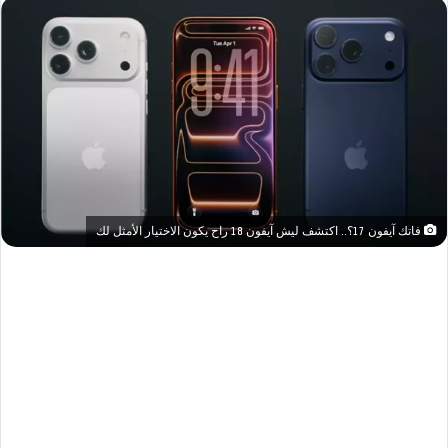
فاتك آيفون 17؟.. اكتشف ليش آيفون 18 راح يكون الاختيار الأمثل لك