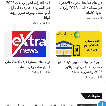
فرصتك تبدأ هنا.. طريقة الاشتراك
العد التنازلي لشهر رمضان 2026
في مسابقة الحلم 2026 وأرقام
في السعودية.. تعرف على أول
الدول كاملة
أيام الصيام وموعد تحري رؤية
الهلال
2 مايو، 2026
5 فبراير، 2026
بدون تعب ولا مشاوير.. كيفية فتح
تردد قناة إكسترا لايف 2026 على
حساب بنك الخرطوم أونلاين
النايل سات وعرب سات
2026 والشروط كاملة
20 فبراير، 2026
8 فبراير، 2026
منوعات
السر الطبي المؤلم.. ما هو المرض الذي أنهى حياة