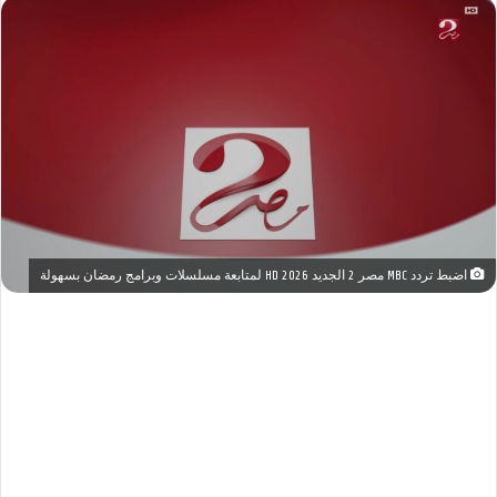
اضبط تردد MBC مصر 2 الجديد 2026 HD لمتابعة مسلسلات وبرامج رمضان بسهولة