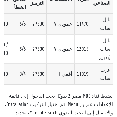
الصناعي
الترميز
الخطأ
نايل
11470
عمودي V
27500
5/6
HD
سات
نايل
SD /
سات
12015
عمودي V
27500
5/6
HD
(بديل)
عرب
11919
أفقي H
27500
3/4
HD
سات
لضبط قناة MBC مصر 2 يدويًا، يجب الدخول إلى قائمة
الإعدادات عبر زر Menu، ثم اختيار التركيب Installation،
والانتقال إلى البحث اليدوي Manual Search، تحديد