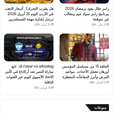
رامز جلال يعود برمضان 2026
هل يقترب التحرك؟.. أسعار الذهب
ببرنامج رامز سواد جيم ومقالب
في الأردن اليوم 25 أبريل 2026
غير متوقعة
ترسل إشارة مهمة للمستثمرين
25 يناير، 2026
25 أبريل، 2026
الحلقة 15 من مسلسل المؤسس
al-nassr vs arkadag.. تابع
أورهان تشعل الأحداث.. مواعيد
مباراة النصر ضد أركاداغ في كأس
العرض وأبرز المفاجآت المنتظرة
الاتحاد الآسيوي اليوم عبر القنوات
الناقلة
13 فبراير، 2026
18 فبراير، 2026
منوعات