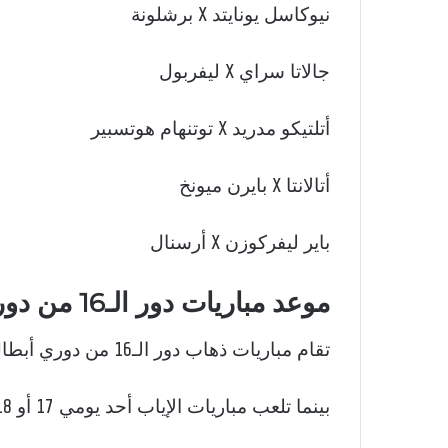
نيوكاسل يونايتد X برشلونة
جالاتا سراي X ليفربول
أتلتيكو مدريد X توتنهام هوتسبير
أتالانتا X بايرن ميونخ
باير ليفركوزن X أرسنال
موعد مباريات دور الـ16 من دوري أبطال أوروبا
تقام مباريات ذهاب دور الـ16 من دوري أبطال أوروبا أحد يومي 10 أو 11 مارس المقبل.
بينما تلعب مباريات الإياب أحد يومي 17 أو 18 من الشهر نفسه.