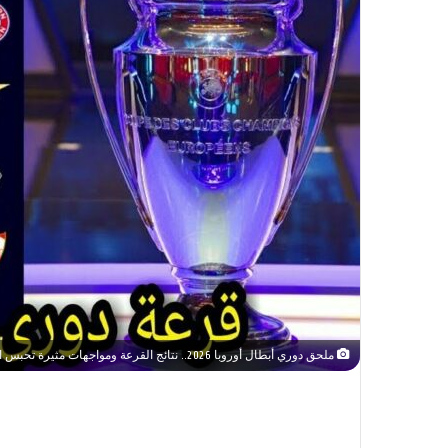
ملحق دوري أبطال أوروبا 2026.. نتائج القرعة ومواجهات مثيرة تحبس الأنفاس في دور الـ16