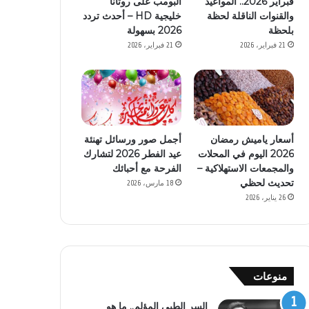
فبراير 2026.. المواعيد
البومب على روتانا
والقنوات الناقلة لحظة
خليجية HD – أحدث تردد
بلحظة
2026 بسهولة
21 فبراير، 2026
21 فبراير، 2026
أسعار ياميش رمضان
أجمل صور ورسائل تهنئة
2026 اليوم في المحلات
عيد الفطر 2026 لتشارك
والمجمعات الاستهلاكية –
الفرحة مع أحبائك
تحديث لحظي
18 مارس، 2026
26 يناير، 2026
منوعات
السر الطبي المؤلم.. ما هو