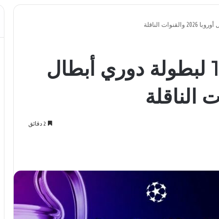
موعد قرعة دور الـ16 لبطولة دوري أبطال
2 دقائق