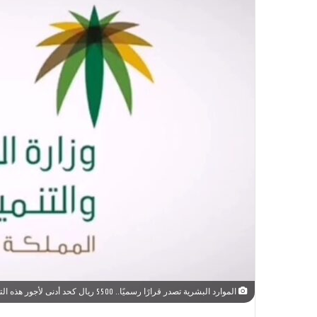
الموارد البشرية تصدر قرارًا رسميًا.. 5500 ريال كحد أدنى لأجور هذه التخصصات المهمة