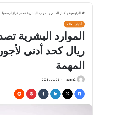
الرئيسية
/
أخبار العالم
/
الموارد البشرية تصدر قرارًا رسميًا.. 5500 ريال كحد أدنى لأجور هذه التخصصات المهمة
أخبار العالم
ريال كحد أدنى لأجو
المهمة
admin1
22 يناير، 2026
فيسبوك
‫X
لينكدإن
بينتيريست