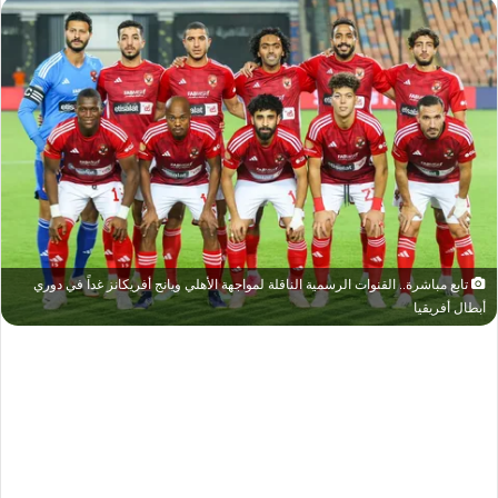
تابع مباشرة.. القنوات الرسمية الناقلة لمواجهة الأهلي ويانج أفريكانز غداً في دوري
أبطال أفريقيا