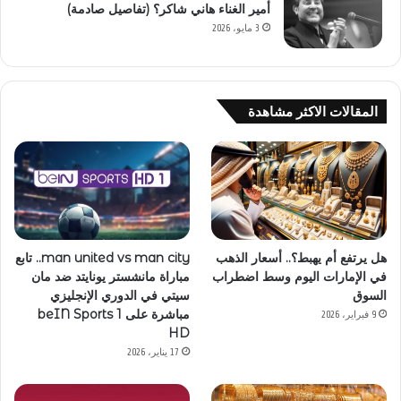
أمير الغناء هاني شاكر؟ (تفاصيل صادمة)
3 مايو، 2026
المقالات الاكثر مشاهدة
هل يرتفع أم يهبط؟.. أسعار الذهب
man united vs man city.. تابع
في الإمارات اليوم وسط اضطراب
مباراة مانشستر يونايتد ضد مان
السوق
سيتي في الدوري الإنجليزي
مباشرة على beIN Sports 1
9 فبراير، 2026
HD
17 يناير، 2026