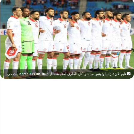
تابع الآن تنزانيا وتونس مباشر: كل الطرق لمتابعة مباراة Tanzania vs Tunisia بث حي