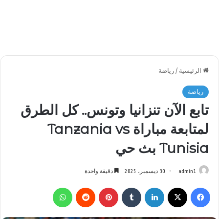
الرئيسية
/
رياضة
رياضة
تابع الآن تنزانيا وتونس.. كل الطرق
لمتابعة مباراة Tanzania vs
Tunisia بث حي
admin1
30 ديسمبر، 2025
دقيقة واحدة
فيسبوك
‫X
لينكدإن
بينتيريست
واتساب